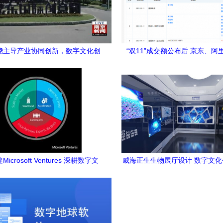
绕主导产业协同创新，数字文化创
“双11”成交额公布后 京东、阿
意助推产学研新生态
演“冰火两重天”——数字文化创
市场猎机
icrosoft Ventures 深耕数字文
威海正生生物展厅设计 数字文
化创意与AI孵化新生态
赋能生命科技新呈现