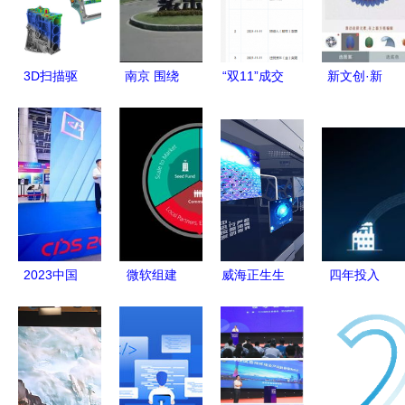
3D扫描驱
南京 围绕
“双11”成交
新文创·新
动的数字文
主导产业协
额公布后
实验 数字
化创意软件
同创新，数
京东、阿里
文化创意软
开发 现状
字文化创意
盘中上
件的开发之
与前景
助推产学研
演“冰火两
路
新生态
重天”——
数字文化创
意软件的市
2023中国
微软组建
威海正生生
四年投入
场猎机
国际数字和
Microsoft
物展厅设计
50 亿美元,
软件服务创
Ventures
数字文化创
微软的 iot
新大赛 软
深耕数字文
意软件赋能
野心实现得
件创新赢未
化创意与AI
生命科技新
怎么样了