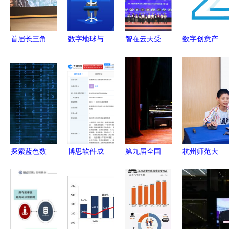
来——数字
孵化新生态
呈现
文化创意软
件的崛起与
首届长三角
数字地球与
智在云天受
数字创意产
启示
数字文化创
文化创意融
邀亮相海珠
业的园区发
意设计大赛
合 数字文
区数字文化
展思路与文
正式启动，
化创意软件
创意产业发
化科技融合
面向41城征
开发新探索
展推介交流
之道——以
集数字文化
会，共探软
数字文化创
创意软件开
件新未来
意软件开发
发作品
为例
探索蓝色数
博思软件成
第九届全国
杭州师范大
字未来 高
立智能科技
高校数字艺
学“智趣启
清壁纸赋能
新公司，深
术设计大赛
航，AI相
创意电商与
耕数字文化
红色主题赛
伴”系列活
数字开发
创意软件开
项暨2021
动圆满收
发领域
嘉兴红色文
官，赋能数