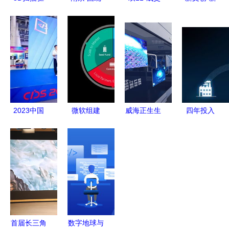
动的数字文
主导产业协
额公布后
实验 数字
化创意软件
同创新，数
京东、阿里
文化创意软
开发 现状
字文化创意
盘中上
件的开发之
与前景
助推产学研
演“冰火两
路
新生态
重天”——
数字文化创
意软件的市
2023中国
微软组建
威海正生生
四年投入
场猎机
国际数字和
Microsoft
物展厅设计
50 亿美元,
软件服务创
Ventures
数字文化创
微软的 iot
新大赛 软
深耕数字文
意软件赋能
野心实现得
件创新赢未
化创意与AI
生命科技新
怎么样了
来——数字
孵化新生态
呈现
文化创意软
件的崛起与
首届长三角
数字地球与