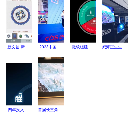
题,适配初
化创意软件
同创新，数
京东、阿里
创小店,实
开发 现状
字文化创意
盘中上
体工厂,文
与前景
助推产学研
演“冰火两
创公司,软
新生态
重天”——
件开发全
数字文化创
意软件的市
新文创·新
2023中国
微软组建
威海正生生
场猎机
实验 数字
国际数字和
Microsoft
物展厅设计
文化创意软
软件服务创
Ventures
数字文化创
件的开发之
新大赛 软
深耕数字文
意软件赋能
路
件创新赢未
化创意与AI
生命科技新
来——数字
孵化新生态
呈现
文化创意软
件的崛起与
四年投入
首届长三角
启示
50 亿美元,
数字文化创
微软的 iot
意设计大赛