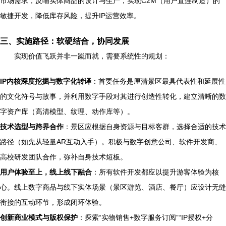
市场需求，反哺实体商品的设计与生产，实现C2M（用户直连制造）的
敏捷开发，降低库存风险，提升IP运营效率。
三、实施路径：软硬结合，协同发展
实现价值飞跃并非一蹴而就，需要系统性的规划：
IP内核深度挖掘与数字化转译
：首要任务是厘清景区最具代表性和延展性
的文化符号与故事，并利用数字手段对其进行创造性转化，建立清晰的数
字资产库（高清模型、纹理、动作库等）。
技术选型与跨界合作
：景区应根据自身资源与目标客群，选择合适的技术
路径（如先从轻量AR互动入手）。积极与数字创意公司、软件开发商、
高校研发团队合作，弥补自身技术短板。
用户体验至上，线上线下融合
：所有软件开发都应以提升游客体验为核
心。线上数字商品与线下实体场景（景区游览、酒店、餐厅）应设计无缝
衔接的互动环节，形成闭环体验。
创新商业模式与版权保护
：探索“实物销售+数字服务订阅”“IP授权+分