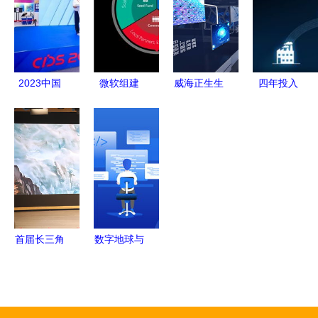
与前景
助推产学研
演“冰火两
路
新生态
重天”——
数字文化创
意软件的市
2023中国
微软组建
威海正生生
四年投入
场猎机
国际数字和
Microsoft
物展厅设计
50 亿美元,
软件服务创
Ventures
数字文化创
微软的 iot
新大赛 软
深耕数字文
意软件赋能
野心实现得
件创新赢未
化创意与AI
生命科技新
怎么样了
来——数字
孵化新生态
呈现
文化创意软
件的崛起与
首届长三角
数字地球与
启示
数字文化创
文化创意融
意设计大赛
合 数字文
正式启动，
化创意软件