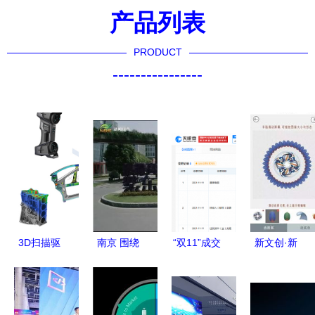
产品列表
PRODUCT
----------------
3D扫描驱
南京 围绕
“双11”成交
新文创·新
动的数字文
主导产业协
额公布后
实验 数字
化创意软件
同创新，数
京东、阿里
文化创意软
开发 现状
字文化创意
盘中上
件的开发之